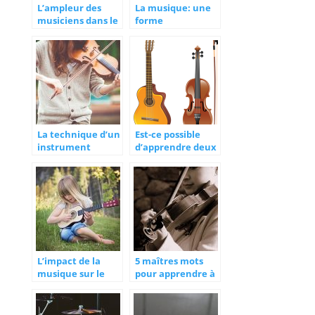
L’ampleur des
La musique: une
musiciens dans le
forme
monde artistique
d’expression
artistique
La technique d’un
Est-ce possible
instrument
d’apprendre deux
s’oublie-t-elle
instruments de
avec le temps?
musique d’un
coup?
L’impact de la
5 maîtres mots
musique sur le
pour apprendre à
plan intellectuel
jouer du violon
des enfants