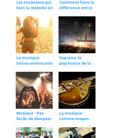
Les musiciens qui
Comment faire la
font la mélodie en
différence entre
se servant de leur
musique
bouche
populaire et
musique élitiste ?
La musique
Soprano: le
latino-américaine
psychiatre de la
dans le style
rime
américain du
nord
Musique : Pas
La musique
facile de dompter
comme moyen
le public
d’expression de sa
personnalité et
des problèmes