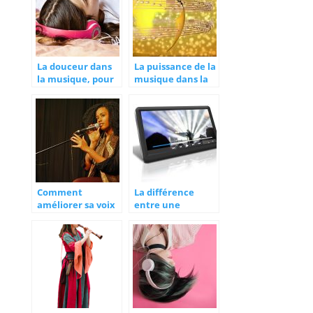
La douceur dans
La puissance de la
la musique, pour
musique dans la
favoriser le
sensibilisation
sommeil
Comment
La différence
améliorer sa voix
entre une
et être bon
chanson audio et
chanteur?
vidéo