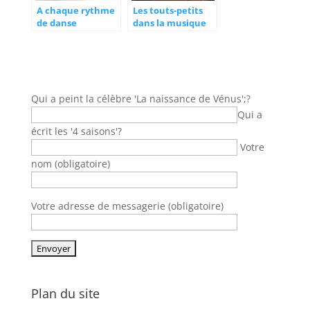
A chaque rythme
Les touts-petits
de danse
dans la musique
correspond une
d’opéra
tenue
Qui a peint la célèbre 'La naissance de Vénus';?
Qui a
écrit les '4 saisons'?
Votre
nom (obligatoire)
Votre adresse de messagerie (obligatoire)
Plan du site