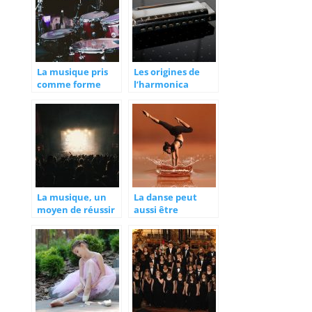
La musique pris
Les origines de
comme forme
l’harmonica
d’expression et
représentant de
la culture
La musique, un
La danse peut
moyen de réussir
aussi être
dans la vie
considérée
comme une
activité sportive