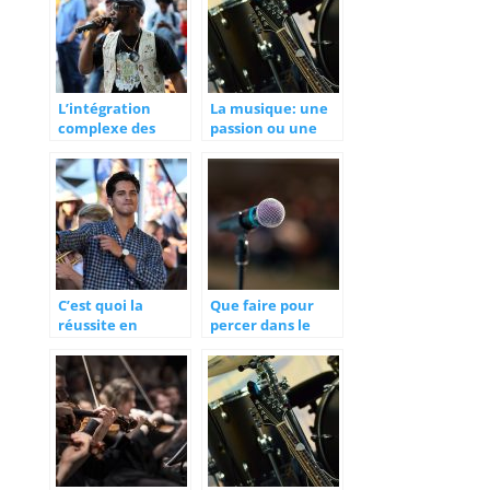
sociétales
L’intégration
La musique: une
complexe des
passion ou une
artistes africains
contrainte
en Europe
C’est quoi la
Que faire pour
réussite en
percer dans le
musique ?
monde de la
musique ?