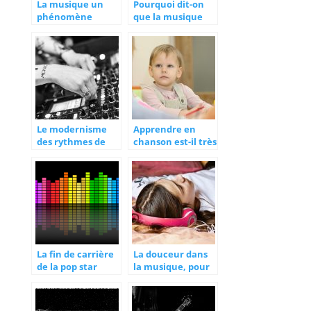
La musique un
Pourquoi dit-on
phénomène
que la musique
mondial
adoucit les
mœurs?
Le modernisme
Apprendre en
des rythmes de
chanson est-il très
musique change
efficace?
la cadence
La fin de carrière
La douceur dans
de la pop star
la musique, pour
Johnny Hallyday
favoriser le
sommeil