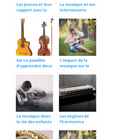
Les jeunes et leur
La musique et ses
rapport avec la
intervenants
musique
Est-ce possible
L’impact de la
d’apprendre deux
musique sur le
instruments de
plan intellectuel
musique d’un
des enfants
coup?
La musique dans
Les origines de
la vie des enfants
l’harmonica