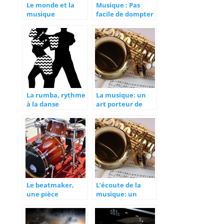
Le monde et la
Musique : Pas
musique
facile de dompter
le public
La rumba, rythme
La musique: un
à la danse
art porteur de
romantique
signification
culturelle de sa
société
Le beatmaker,
L’écoute de la
une pièce
musique: un
maîtresse dans la
moment de
musique
détente et de
relaxation