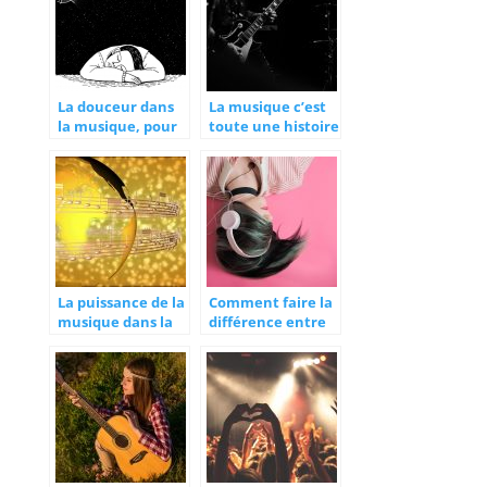
La douceur dans
La musique c’est
la musique, pour
toute une histoire
favoriser le
sommeil
La puissance de la
Comment faire la
musique dans la
différence entre
sensibilisation
musique
populaire et
musique élitiste ?