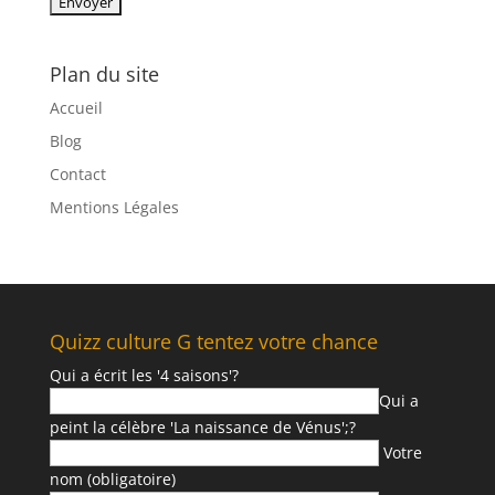
Plan du site
Accueil
Blog
Contact
Mentions Légales
Quizz culture G tentez votre chance
Qui a écrit les '4 saisons'?
Qui a
peint la célèbre 'La naissance de Vénus';?
Votre
nom (obligatoire)