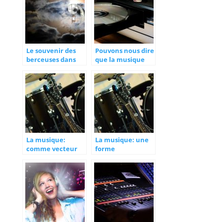
Le souvenir des
Pouvons nous dire
berceuses dans
que la musique
l’enfance
sous format CD
est morte ?
La musique:
La musique: une
comme vecteur
forme
des valeurs
d’expression
sociaux
artistique
culturelles