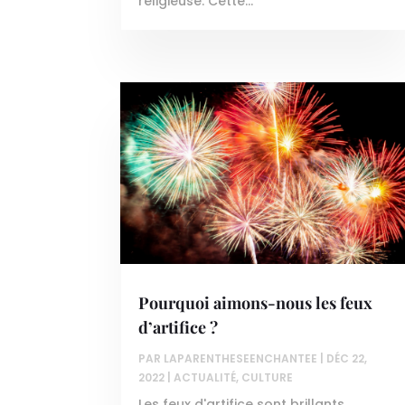
religieuse. Cette...
Pourquoi aimons-nous les feux
d’artifice ?
PAR
LAPARENTHESEENCHANTEE
|
DÉC 22,
2022
|
ACTUALITÉ
,
CULTURE
Les feux d'artifice sont brillants,