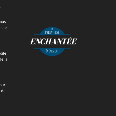
r
vous
iste
e
oile
de la
s
our
e de