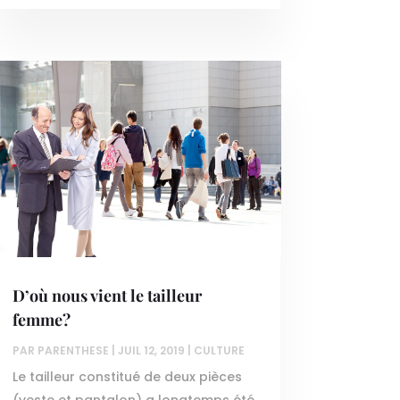
D’où nous vient le tailleur
femme?
PAR
PARENTHESE
|
JUIL 12, 2019
|
CULTURE
Le tailleur constitué de deux pièces
(veste et pantalon) a longtemps été