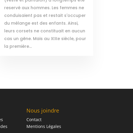
reservé aux hommes. Les femmes ne
conduisaient pas et restait s'occuper
du mélange est des enfants. Ainsi,
leurs corsets ne constituait en aucun
cas un gêne. Mais au XIXe siècle, pour
la première...
Nous joindre
es
Contact
 des
Mentions Légales