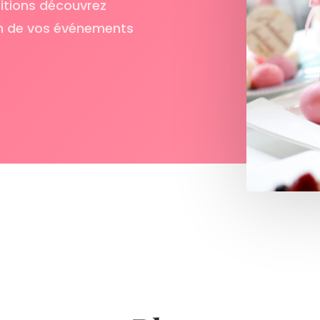
sitions découvrez
on de vos événements