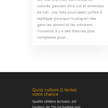
colorés, peuvent être vus et entendus
de loin : ces faits pourraient suffire à
expliquer pourquoi la plupart des
gens les aiment et les admirent.
Toutefois, il y a des théories plus
complexes pour...
Quizz culture G tentez
votre chance
Quelle célèbre écrivain, est
l'auteur de 'On ne badine pas