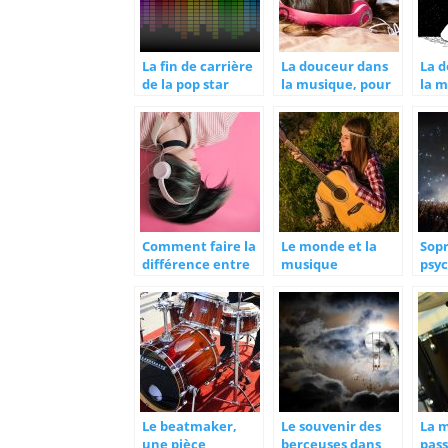
La fin de carrière
La douceur dans
La 
de la pop star
la musique, pour
la m
Johnny Hallyday
favoriser le
favo
sommeil
som
Comment faire la
Le monde et la
Sopr
différence entre
musique
psyc
musique
rim
populaire et
musique élitiste ?
Le beatmaker,
Le souvenir des
La 
une pièce
berceuses dans
pas