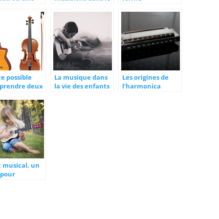
trainte
monde artistique
d’expression
artistique
ce possible
La musique dans
Les origines de
pprendre deux
la vie des enfants
l’harmonica
truments de
ique d’un
p?
t musical, un
 pour
ucoup