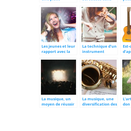
maîtresse dans la
l’enfance
con
musique
Les jeunes et leur
La technique d’un
Est-
rapport avec la
instrument
d’a
musique
s’oublie-t-elle
ins
avec le temps?
mus
cou
La musique, un
La musique, une
L’ar
moyen de réussir
diversification des
don
dans la vie
valeurs
bea
culturelles