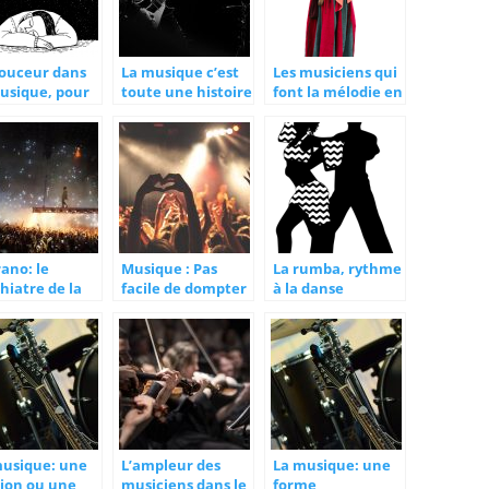
douceur dans
La musique c’est
Les musiciens qui
usique, pour
toute une histoire
font la mélodie en
riser le
se servant de leur
meil
bouche
ano: le
Musique : Pas
La rumba, rythme
hiatre de la
facile de dompter
à la danse
e
le public
romantique
musique: une
L’ampleur des
La musique: une
sion ou une
musiciens dans le
forme