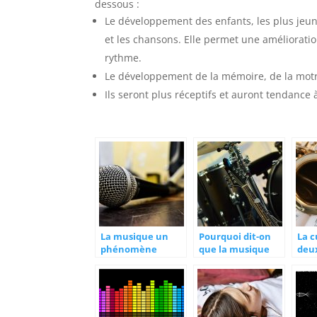
dessous :
Le développement des enfants, les plus jeune
et les chansons. Elle permet une amélioratio
rythme.
Le développement de la mémoire, de la motri
Ils seront plus réceptifs et auront tendance 
La musique un
Pourquoi dit-on
La c
phénomène
que la musique
deu
mondial
adoucit les
addi
mœurs?