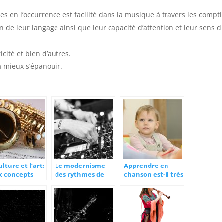
s en l’occurrence est facilité dans la musique à travers les compt
n de leur langage ainsi que leur capacité d’attention et leur sens 
cité et bien d’autres.
à mieux s’épanouir.
ulture et l’art:
Le modernisme
Apprendre en
x concepts
des rythmes de
chanson est-il très
tifs
musique change
efficace?
la cadence