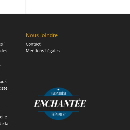
Nous joindre
es
Contact
 des
Mentions Légales
r
vous
iste
e
oile
de la