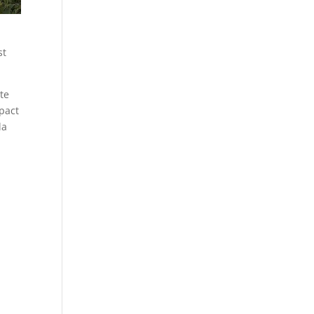
st
te
mpact
la