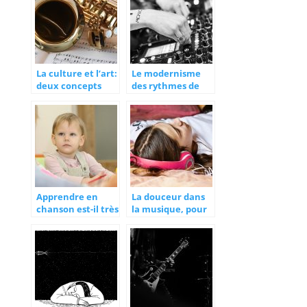
La culture et l’art:
Le modernisme
deux concepts
des rythmes de
additifs
musique change
la cadence
Apprendre en
La douceur dans
chanson est-il très
la musique, pour
efficace?
favoriser le
sommeil