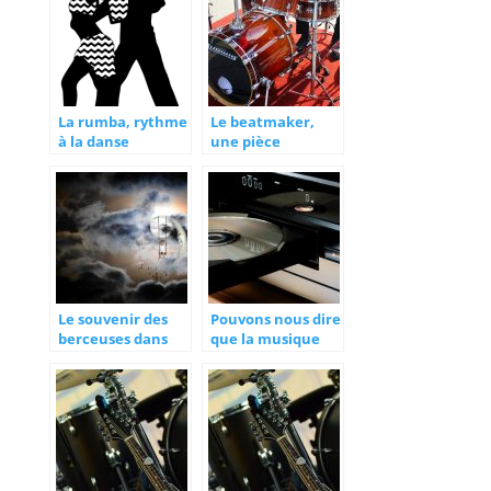
La rumba, rythme
Le beatmaker,
à la danse
une pièce
romantique
maîtresse dans la
musique
Le souvenir des
Pouvons nous dire
berceuses dans
que la musique
l’enfance
sous format CD
est morte ?