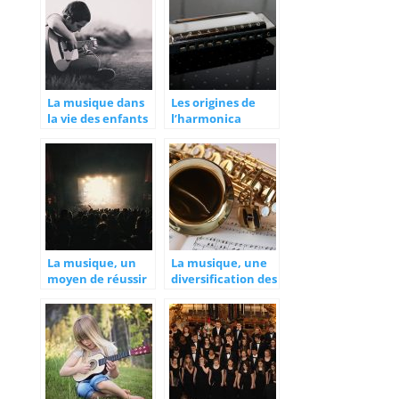
coup?
La musique dans
Les origines de
la vie des enfants
l’harmonica
La musique, un
La musique, une
moyen de réussir
diversification des
dans la vie
valeurs
culturelles