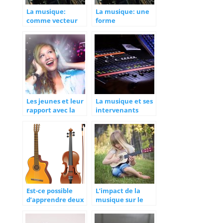
La musique:
La musique: une
comme vecteur
forme
des valeurs
d’expression
sociaux
artistique
culturelles
Les jeunes et leur
La musique et ses
rapport avec la
intervenants
musique
Est-ce possible
L’impact de la
d’apprendre deux
musique sur le
instruments de
plan intellectuel
musique d’un
des enfants