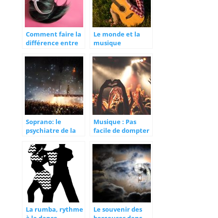
Comment faire la
Le monde et la
différence entre
musique
musique
populaire et
musique élitiste ?
Soprano: le
Musique : Pas
psychiatre de la
facile de dompter
rime
le public
La rumba, rythme
Le souvenir des
à la danse
berceuses dans