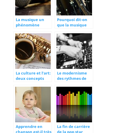
La musique un
Pourquoi dit-on
phénomène
que la musique
mondial
adoucit les
mœurs?
La culture et l’art:
Le modernisme
deux concepts
des rythmes de
additifs
musique change
la cadence
Apprendre en
La fin de carrière
chanson est-il très
de la pop star