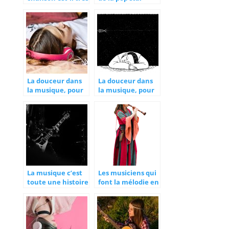
efficace?
Johnny Hallyday
La douceur dans
La douceur dans
la musique, pour
la musique, pour
favoriser le
favoriser le
sommeil
sommeil
La musique c’est
Les musiciens qui
toute une histoire
font la mélodie en
se servant de leur
bouche