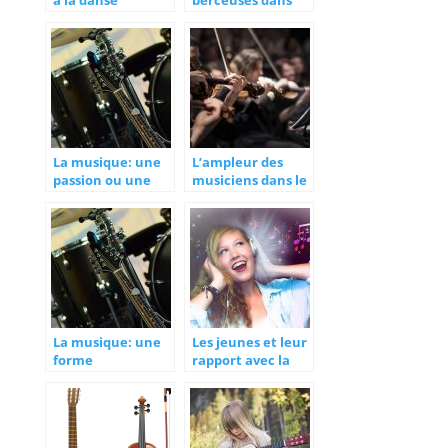
romantique
l’enfance
La musique: une
L’ampleur des
passion ou une
musiciens dans le
contrainte
monde artistique
La musique: une
Les jeunes et leur
forme
rapport avec la
d’expression
musique
artistique