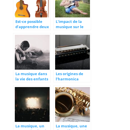
Est-ce possible
L’impact de la
d’apprendre deux
musique sur le
instruments de
plan intellectuel
musique d’un
des enfants
coup?
La musique dans
Les origines de
la vie des enfants
l’harmonica
La musique, un
La musique, une