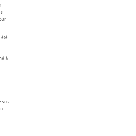
s
es
pour
 été
né à
e vos
ou