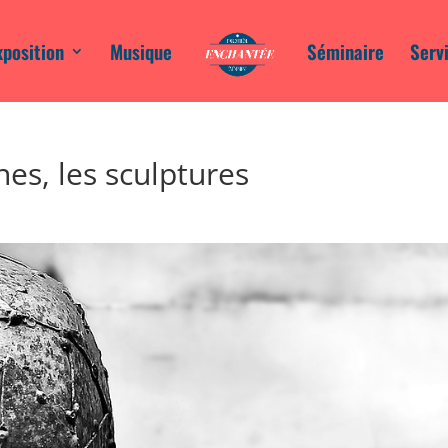
xposition
Musique
Séminaire
Serv
nes, les sculptures