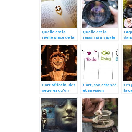
Quelle est la
Quelle est la
LAqu
réelle place de la
raison principale
dan
poésie dans le
de la nouvelle
l’e
monde de l’art
tendance
actuel ?
photographique ?
L’art africain, des
L’art, son essence
Les 
oeuvres qu’on
et sa vision
la c
trouve en l’Europe
réus
port