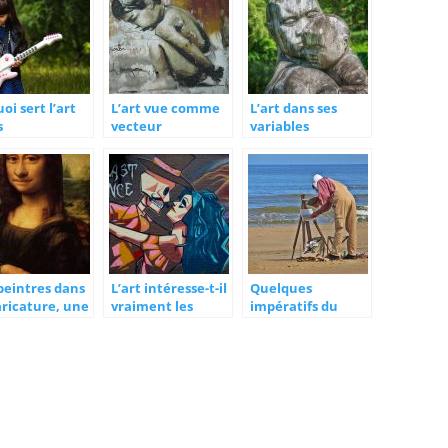
oi sert l’art
L’art vue comme
L’art dans ses
s
vecteur
variables
nseignement?
dénonciateur
culturelles
sociaux-
culturelles
peintres dans
L’art intéresse-t-il
Quelques
aricature, une
vraiment les
impératifs du
site du
jeunes de nos
métier d’artiste
rait
jours?
peintre!