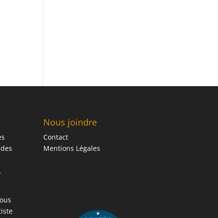
Nous joindre
es
Contact
 des
Mentions Légales
r
vous
iste