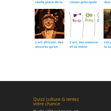
réelle place de la
raison principale
dan
poésie dans le
de la nouvelle
l’e
monde de l’art
tendance
actuel ?
photographique ?
L’art africain, des
L’art, son essence
Les 
oeuvres qu’on
et sa vision
la c
trouve en l’Europe
réus
port
Quizz culture G tentez
votre chance