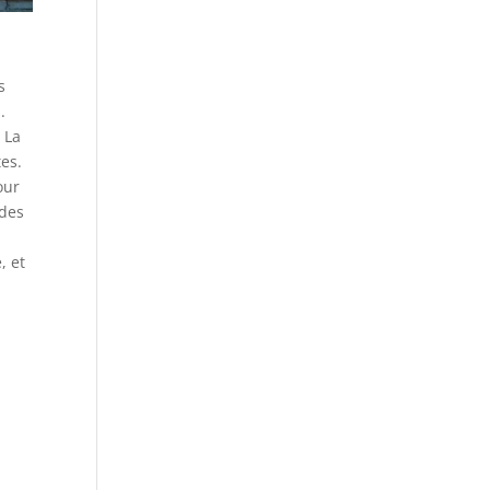
s
.
 La
es.
our
 des
, et