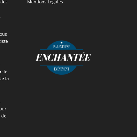
 des
Mentions Légales
r
vous
iste
e
oile
de la
s
our
e de