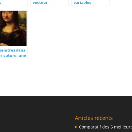
s
vecteur
variables
nseignement?
dénonciateur
culturelles
sociaux-
culturelles
peintres dans
aricature, une
site du
rait
Articles récents
Comparatif des 5 meilleur