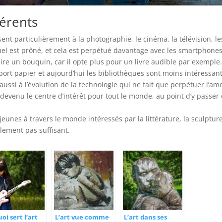
férents
sent particulièrement à la photographie, le cinéma, la télévision, le
uel est prôné, et cela est perpétué davantage avec les smartphones
lire un bouquin, car il opte plus pour un livre audible par exemple.
ort papier et aujourd’hui les bibliothèques sont moins intéressant
ussi à l’évolution de la technologie qui ne fait que perpétuer l’am
 devenu le centre d’intérêt pour tout le monde, au point d’y passer
nes à travers le monde intéressés par la littérature, la sculpture
llement pas suffisant.
oi sert l’art
L’art vue comme
L’art dans ses