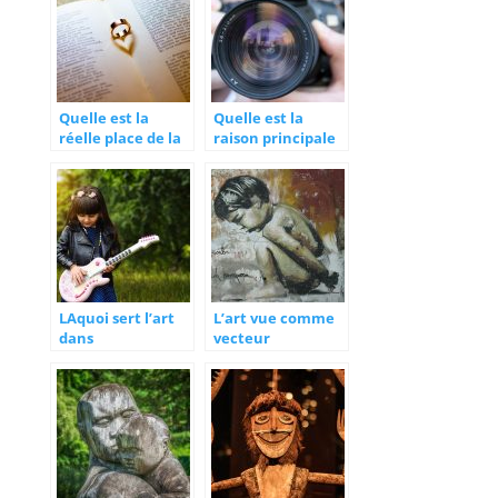
Quelle est la
Quelle est la
réelle place de la
raison principale
poésie dans le
de la nouvelle
monde de l’art
tendance
actuel ?
photographique ?
LAquoi sert l’art
L’art vue comme
dans
vecteur
l’enseignement?
dénonciateur
sociaux-
culturelles