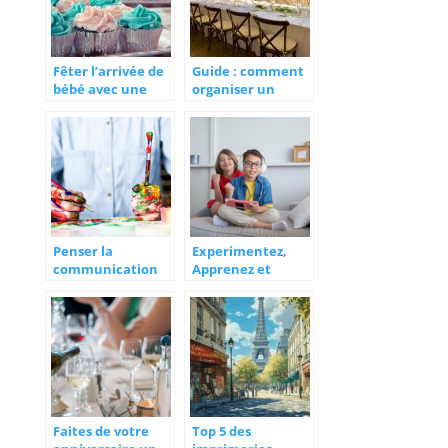
Fêter l’arrivée de
Guide : comment
bébé avec une
organiser un
babyshower
evenement de
reve ?
Penser la
Experimentez,
communication
Apprenez et
avec creativite
Amusez-vous avec
les jeux
scientifiques
ludiques
Faites de votre
Top 5 des