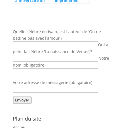
anniversaire un
imprimeries
moment
ouvertes le
inoubliable avec
weekend dans le
Absolut vodka
7eme
arrondissement
de Paris :
solutions
Quelle célèbre écrivain, est l'auteur de 'On ne
d’urgence
badine pas avec l'amour'?
Qui a
peint la célèbre 'La naissance de Vénus';?
Votre
nom (obligatoire)
Votre adresse de messagerie (obligatoire)
Plan du site
Accueil