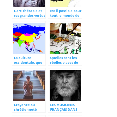
L’art-thérapie et
Est-il possible pour
ses grandes vertus
tout le monde de
chanter?
La culture
Quelles sont les
occidentale, que
réelles places de
savez-vous
la culture dans la
exactement?
société ?
Croyance ou
LES MUSICIENS
chrétienneté
FRANÇAIS DANS
dans l’Union
LES ŒUVRES