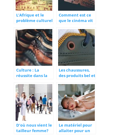
L’Afrique et le
Comment est ce
problème culturel
que le cinéma vit
dans son
une seconde
éducation
jeunesse ?
Culture : La
Les chaussures,
réussite dans la
des produits bel et
vente de
bien issus de la
chaussures, que
couture
faire ?
D’où nous vient le
Le matériel pour
tailleur femme?
allaiter pour un
bébé comblé