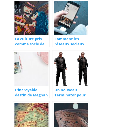
planétaire
culture
La culture pris
Comment les
comme socle de
réseaux sociaux
toutes les valeurs
changent-ils
culturelles de la
notre perception
société
de la société ?
L’incroyable
Un nouveau
destin de Meghan
Terminator pour
Markle
2019, le retour de
la saga tant
attendue