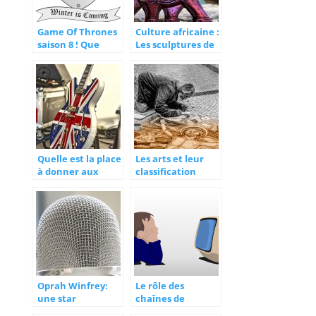
Game Of Thrones
Culture africaine :
saison 8 ! Que
Les sculptures de
faut-il attendre
bois
de cette ultime
saison ?
Quelle est la place
Les arts et leur
à donner aux
classification
musiques dans le
cinéma ?
Oprah Winfrey:
Le rôle des
une star
chaînes de
reconnue comme
télévision dans la