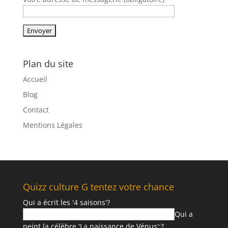
Plan du site
Accueil
Blog
Contact
Mentions Légales
Quizz culture G tentez votre chance
Qui a écrit les '4 saisons'?
Qui a
peint la célèbre 'La naissance de Vénus';?