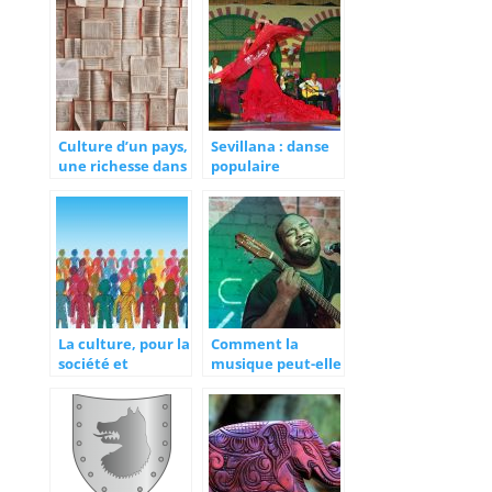
Européenne?
CARITATIVES
Culture d’un pays,
Sevillana : danse
une richesse dans
populaire
une histoire
d’espagne
La culture, pour la
Comment la
société et
musique peut-elle
l’individu
devenir un objet
de revendication
social ?