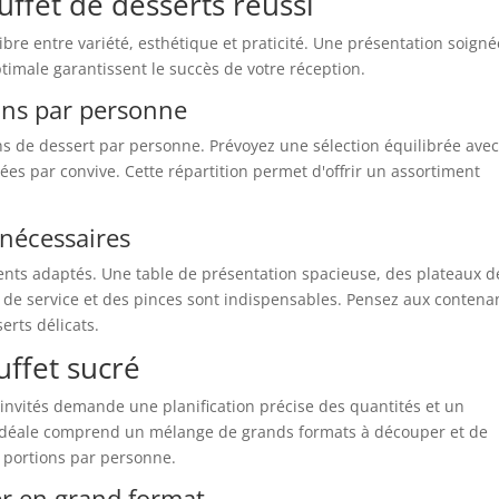
ffet de desserts réussi
ibre entre variété, esthétique et praticité. Une présentation soigné
ptimale garantissent le succès de votre réception.
ions par personne
ions de dessert par personne. Prévoyez une sélection équilibrée ave
es par convive. Cette répartition permet d'offrir un assortiment
 nécessaires
ents adaptés. Une table de présentation spacieuse, des plateaux d
es de service et des pinces sont indispensables. Pensez aux contena
erts délicats.
uffet sucré
 invités demande une planification précise des quantités et un
n idéale comprend un mélange de grands formats à découper et de
3 portions par personne.
er en grand format