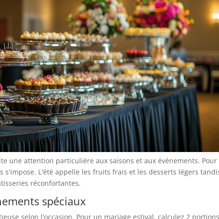
site une attention particulière aux saisons et aux événements. Pour
 s'impose. L'été appelle les fruits frais et les desserts légers tandi
âtisseries réconfortantes.
énements spéciaux
euse selon l'occasion. Pour un mariage estival, calculez 2 portion