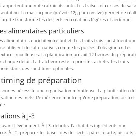
rt apportent une note rafraîchissante. Les fraises et cerises de sais
sentation. La mascarpone (prévoir 12g par convive) permet de réal
leurette transforme les desserts en créations légères et aériennes.
es alimentaires particuliers
 alimentaires enrichit votre buffet. Les fruits frais constituent un
ose utilisent des alternatives comme les purées d'oléagineux. Les
xtures moelleuses. La planification prévoit 12 heures de préparat
 chaque détail. La fraîcheur reste la priorité : achetez les fruits
tions dans des conditions optimales.
e timing de préparation
rsonnes nécessite une organisation minutieuse. La planification do
servation des mets. L'expérience montre qu'une préparation sur troi
sée.
ations à J-3
 avant l'événement. À J-3, débutez l'achat des ingrédients non
re. À J-2, préparez les bases des desserts : pâtes à tarte, biscuits 