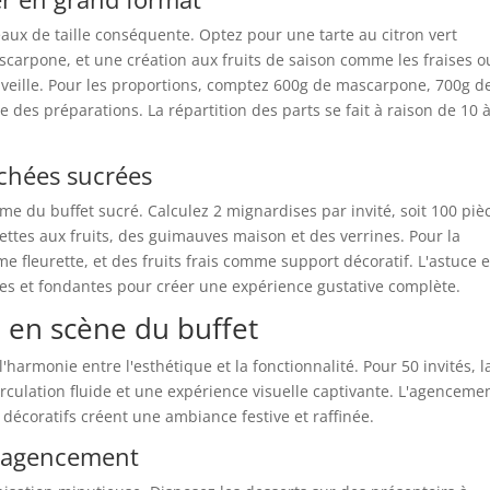
eaux de taille conséquente. Optez pour une tarte au citron vert
carpone, et une création aux fruits de saison comme les fraises o
a veille. Pour les proportions, comptez 600g de mascarpone, 700g d
des préparations. La répartition des parts se fait à raison de 10 
uchées sucrées
me du buffet sucré. Calculez 2 mignardises par invité, soit 100 piè
elettes aux fruits, des guimauves maison et des verrines. Pour la
me fleurette, et des fruits frais comme support décoratif. L'astuce e
ntes et fondantes pour créer une expérience gustative complète.
e en scène du buffet
'harmonie entre l'esthétique et la fonctionnalité. Pour 50 invités, l
rculation fluide et une expérience visuelle captivante. L'agenceme
s décoratifs créent une ambiance festive et raffinée.
d'agencement