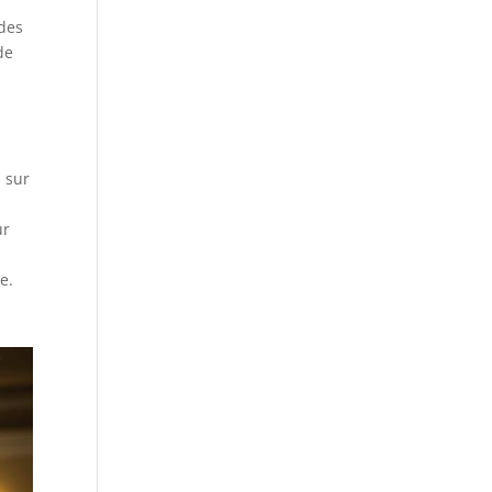
 des
de
s sur
ur
e.