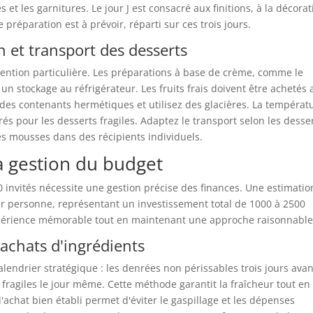
s et les garnitures. Le jour J est consacré aux finitions, à la décora
préparation est à prévoir, réparti sur ces trois jours.
 et transport des desserts
ention particulière. Les préparations à base de crème, comme le
un stockage au réfrigérateur. Les fruits frais doivent être achetés 
 des contenants hermétiques et utilisez des glacières. La températ
s pour les desserts fragiles. Adaptez le transport selon les desser
les mousses dans des récipients individuels.
la gestion du budget
0 invités nécessite une gestion précise des finances. Une estimatio
par personne, représentant un investissement total de 1000 à 2500
expérience mémorable tout en maintenant une approche raisonnable
 achats d'ingrédients
alendrier stratégique : les denrées non périssables trois jours avan
ts fragiles le jour même. Cette méthode garantit la fraîcheur tout en
d'achat bien établi permet d'éviter le gaspillage et les dépenses