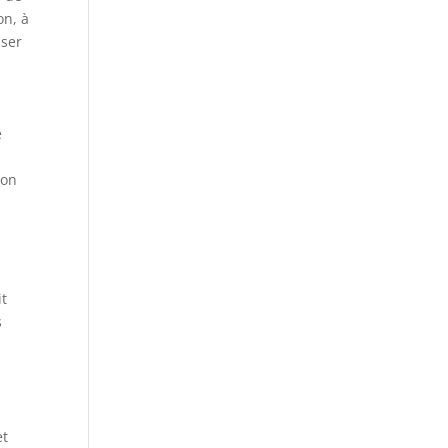
on, à
iser
e
ion
it
s
et