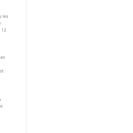
u les
e
à 12
ces
st
a
nt