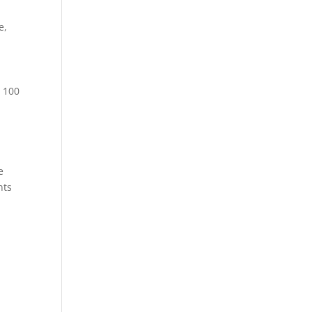
e,
c 100
e
nts