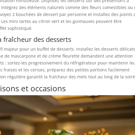
isation minutieuse. Disposez les desserts sur des présentoirs à
. Intégrez des éléments naturels comme des fleurs comestibles ou
révoyez 2 bouchées de dessert par personne et installez des points 
e. Les mini tartes au citron vert et les guimauves peuvent être
fet sophistiqué.
a fraîcheur des desserts
i majeur pour un buffet de desserts. Installez les desserts délicat
base de mascarpone et de crème fleurette demandent une attention
rts : sortez-les progressivement du réfrigérateur pour maintenir le
s fraises et les cerises, préparez des petites portions facilement
n régulière garantit la fraîcheur des mets tout au long de la soiré
aisons et occasions