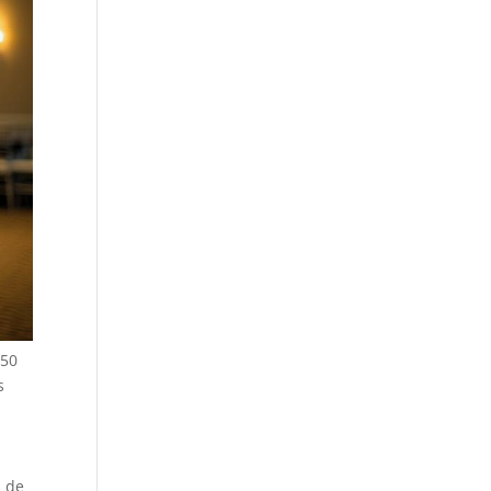
 50
s
s de