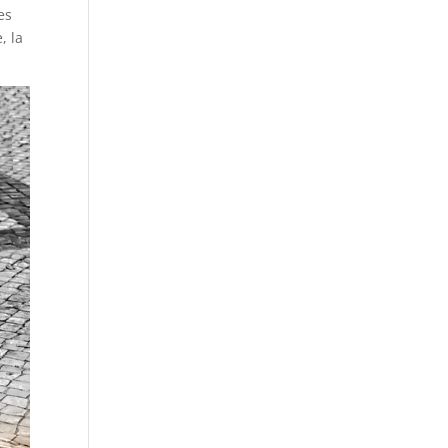
es
, la