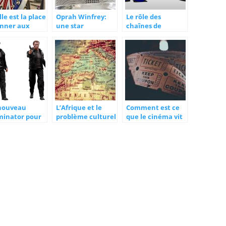
le est la place
Oprah Winfrey:
Le rôle des
onner aux
une star
chaînes de
iques dans le
reconnue comme
télévision dans la
éma ?
planétaire
culture
nouveau
L’Afrique et le
Comment est ce
minator pour
problème culturel
que le cinéma vit
, le retour de
dans son
une seconde
aga tant
éducation
jeunesse ?
endue