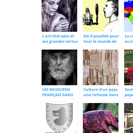
L’art-thérapie et
Est-il possible pour
La c
ses grandes vertus
tout le monde de
occi
chanter?
sav
exa
LES MUSICIENS
Culture d’un pays,
Sevi
FRANÇAIS DANS
une richesse dans
pop
LES ŒUVRES
une histoire
d’e
CARITATIVES