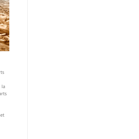
rts
 la
arts
 et