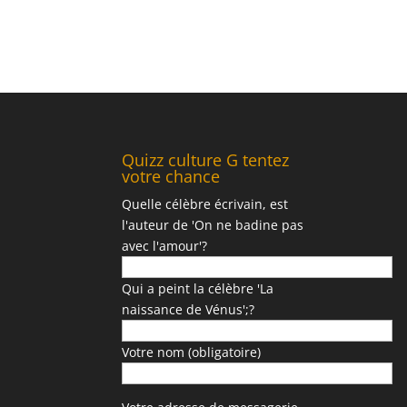
faire ?
Quizz culture G tentez
votre chance
Quelle célèbre écrivain, est
l'auteur de 'On ne badine pas
avec l'amour'?
Qui a peint la célèbre 'La
naissance de Vénus';?
Votre nom (obligatoire)