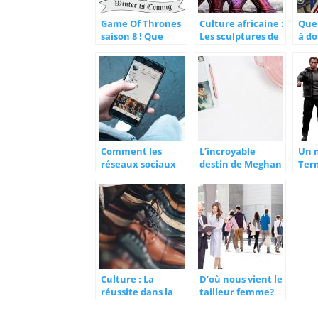
Game Of Thrones
Culture africaine :
Quel
saison 8 ! Que
Les sculptures de
à d
faut-il attendre
bois
mus
de cette ultime
cin
saison ?
Comment les
L’incroyable
Un 
réseaux sociaux
destin de Meghan
Ter
changent-ils
Markle
2019
notre perception
la s
de la société ?
att
Culture : La
D’où nous vient le
réussite dans la
tailleur femme?
vente de
chaussures, que