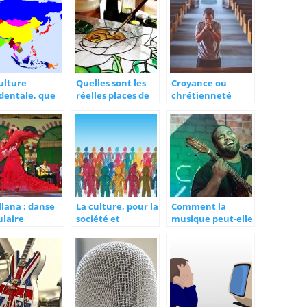
ulture
Quelles sont les
Croyance ou
dentale, que
réelles places de
chrétienneté
ez-vous
la culture dans la
dans l’Union
ctement?
société ?
Européenne?
llana : danse
La culture, pour la
Comment la
ulaire
société et
musique peut-elle
spagne
l’individu
devenir un objet
de revendication
social ?