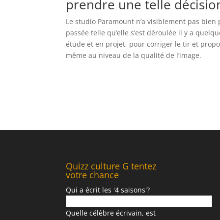
prendre une telle décisio
Le studio Paramount n’a visiblement pas bien pr
passée telle qu’elle s’est déroulée il y a quelq
étude et en projet, pour corriger le tir et pro
même au niveau de la qualité de l’image.
Quizz culture G tentez
votre chance
Qui a écrit les '4 saisons'?
Quelle célèbre écrivain, est