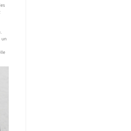
des
z
.
e un
lle