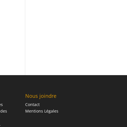
Nous joindre
es
Contact
 des
Mentions Légales
r