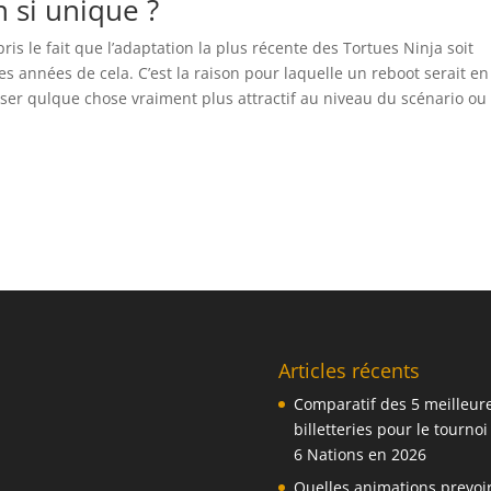
n si unique ?
is le fait que l’adaptation la plus récente des Tortues Ninja soit
ues années de cela. C’est la raison pour laquelle un reboot serait en
poser qulque chose vraiment plus attractif au niveau du scénario ou
Articles récents
Comparatif des 5 meilleur
billetteries pour le tournoi
6 Nations en 2026
Quelles animations prevoi